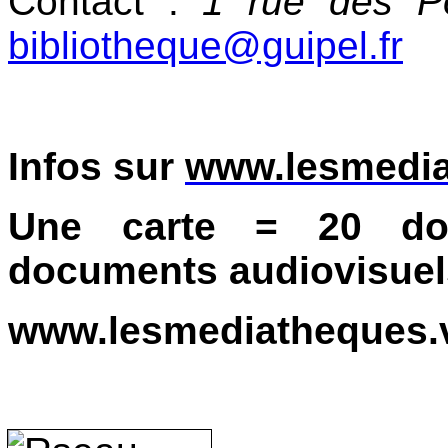
Contact
:
1 rue des P
bibliotheque@guipel.fr
Infos sur
www.lesmediat
Une carte = 20 do
documents audiovisuel
www.lesmediatheques.va