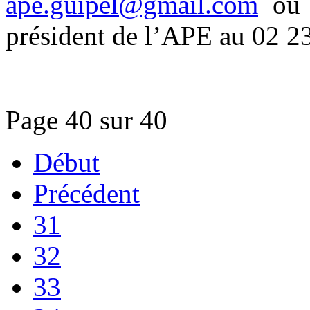
ape.guipel@gmail.com
ou 
président de l’APE au 02 2
Page 40 sur 40
Début
Précédent
31
32
33