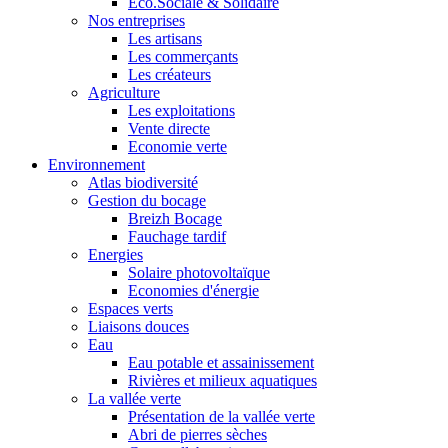
Eco.Sociale & Solidaire
Nos entreprises
Les artisans
Les commerçants
Les créateurs
Agriculture
Les exploitations
Vente directe
Economie verte
Environnement
Atlas biodiversité
Gestion du bocage
Breizh Bocage
Fauchage tardif
Energies
Solaire photovoltaïque
Economies d'énergie
Espaces verts
Liaisons douces
Eau
Eau potable et assainissement
Rivières et milieux aquatiques
La vallée verte
Présentation de la vallée verte
Abri de pierres sèches