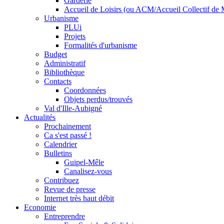
Garderie
Accueil de Loisirs (ou ACM/Accueil Collectif de 
Urbanisme
PLUi
Projets
Formalités d'urbanisme
Budget
Administratif
Bibliothèque
Contacts
Coordonnées
Objets perdus/trouvés
Val d'Ille-Aubigné
Actualités
Prochainement
Ca s'est passé !
Calendrier
Bulletins
Guipel-Mêle
Canalisez-vous
Contribuez
Revue de presse
Internet très haut débit
Economie
Entreprendre