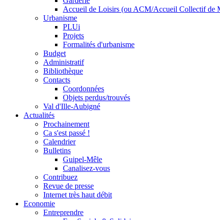
Garderie
Accueil de Loisirs (ou ACM/Accueil Collectif de 
Urbanisme
PLUi
Projets
Formalités d'urbanisme
Budget
Administratif
Bibliothèque
Contacts
Coordonnées
Objets perdus/trouvés
Val d'Ille-Aubigné
Actualités
Prochainement
Ca s'est passé !
Calendrier
Bulletins
Guipel-Mêle
Canalisez-vous
Contribuez
Revue de presse
Internet très haut débit
Economie
Entreprendre