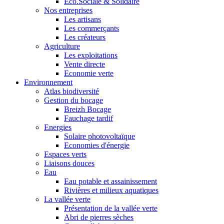
Eco.Sociale & Solidaire
Nos entreprises
Les artisans
Les commerçants
Les créateurs
Agriculture
Les exploitations
Vente directe
Economie verte
Environnement
Atlas biodiversité
Gestion du bocage
Breizh Bocage
Fauchage tardif
Energies
Solaire photovoltaïque
Economies d'énergie
Espaces verts
Liaisons douces
Eau
Eau potable et assainissement
Rivières et milieux aquatiques
La vallée verte
Présentation de la vallée verte
Abri de pierres sèches