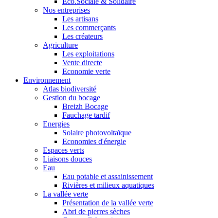
Eco.Sociale & Solidaire
Nos entreprises
Les artisans
Les commerçants
Les créateurs
Agriculture
Les exploitations
Vente directe
Economie verte
Environnement
Atlas biodiversité
Gestion du bocage
Breizh Bocage
Fauchage tardif
Energies
Solaire photovoltaïque
Economies d'énergie
Espaces verts
Liaisons douces
Eau
Eau potable et assainissement
Rivières et milieux aquatiques
La vallée verte
Présentation de la vallée verte
Abri de pierres sèches