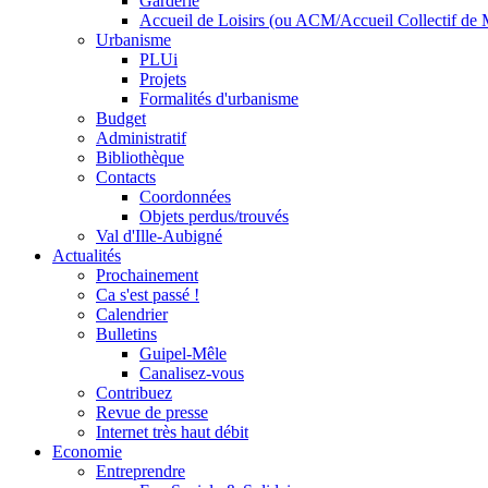
Garderie
Accueil de Loisirs (ou ACM/Accueil Collectif de 
Urbanisme
PLUi
Projets
Formalités d'urbanisme
Budget
Administratif
Bibliothèque
Contacts
Coordonnées
Objets perdus/trouvés
Val d'Ille-Aubigné
Actualités
Prochainement
Ca s'est passé !
Calendrier
Bulletins
Guipel-Mêle
Canalisez-vous
Contribuez
Revue de presse
Internet très haut débit
Economie
Entreprendre