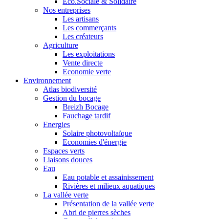
Eco.Sociale & Solidaire
Nos entreprises
Les artisans
Les commerçants
Les créateurs
Agriculture
Les exploitations
Vente directe
Economie verte
Environnement
Atlas biodiversité
Gestion du bocage
Breizh Bocage
Fauchage tardif
Energies
Solaire photovoltaïque
Economies d'énergie
Espaces verts
Liaisons douces
Eau
Eau potable et assainissement
Rivières et milieux aquatiques
La vallée verte
Présentation de la vallée verte
Abri de pierres sèches