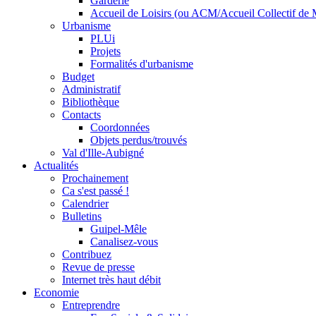
Garderie
Accueil de Loisirs (ou ACM/Accueil Collectif de 
Urbanisme
PLUi
Projets
Formalités d'urbanisme
Budget
Administratif
Bibliothèque
Contacts
Coordonnées
Objets perdus/trouvés
Val d'Ille-Aubigné
Actualités
Prochainement
Ca s'est passé !
Calendrier
Bulletins
Guipel-Mêle
Canalisez-vous
Contribuez
Revue de presse
Internet très haut débit
Economie
Entreprendre