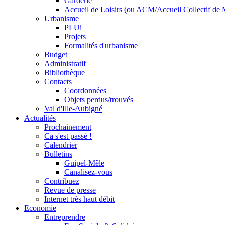
Garderie
Accueil de Loisirs (ou ACM/Accueil Collectif de 
Urbanisme
PLUi
Projets
Formalités d'urbanisme
Budget
Administratif
Bibliothèque
Contacts
Coordonnées
Objets perdus/trouvés
Val d'Ille-Aubigné
Actualités
Prochainement
Ca s'est passé !
Calendrier
Bulletins
Guipel-Mêle
Canalisez-vous
Contribuez
Revue de presse
Internet très haut débit
Economie
Entreprendre