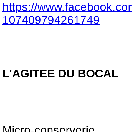
https://www.facebook.co
107409794261749
L
'AGITEE
Micro-conserverie