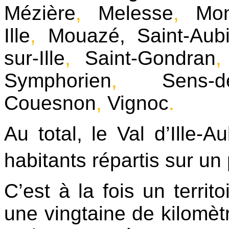
Mézière
,
Melesse
,
Mon
Ille
,
Mouazé
,
Saint-Aub
sur-Ille
,
Saint-Gondran
Symphorien
,
Sens-d
Couesnon
,
Vignoc
.
Au total, le Val d’Ille
habitants répartis sur u
C’est à la fois un territo
une vingtaine de kilomè