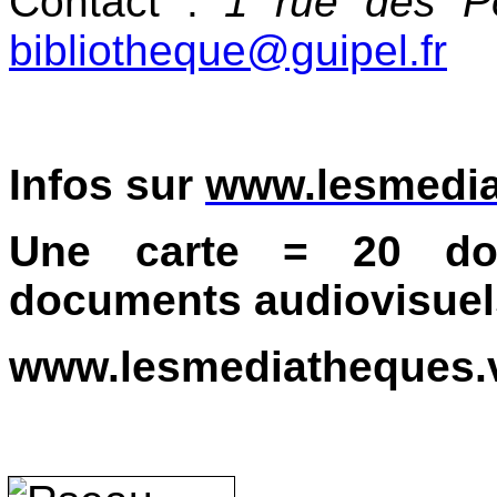
Contact
:
1 rue des P
bibliotheque@guipel.fr
Infos sur
www.lesmediat
Une carte = 20 do
documents audiovisuel
www.lesmediatheques.va