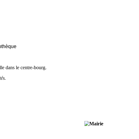
iothèque
lle dans le centre-bourg.
tés.