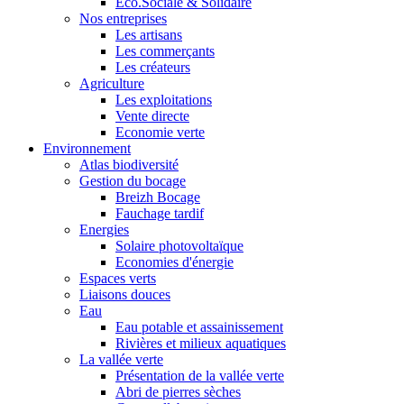
Eco.Sociale & Solidaire
Nos entreprises
Les artisans
Les commerçants
Les créateurs
Agriculture
Les exploitations
Vente directe
Economie verte
Environnement
Atlas biodiversité
Gestion du bocage
Breizh Bocage
Fauchage tardif
Energies
Solaire photovoltaïque
Economies d'énergie
Espaces verts
Liaisons douces
Eau
Eau potable et assainissement
Rivières et milieux aquatiques
La vallée verte
Présentation de la vallée verte
Abri de pierres sèches