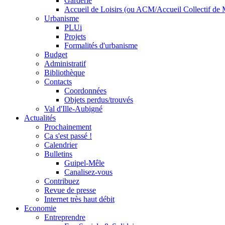
Garderie
Accueil de Loisirs (ou ACM/Accueil Collectif de 
Urbanisme
PLUi
Projets
Formalités d'urbanisme
Budget
Administratif
Bibliothèque
Contacts
Coordonnées
Objets perdus/trouvés
Val d'Ille-Aubigné
Actualités
Prochainement
Ca s'est passé !
Calendrier
Bulletins
Guipel-Mêle
Canalisez-vous
Contribuez
Revue de presse
Internet très haut débit
Economie
Entreprendre