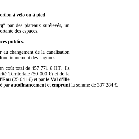
portion
à vélo ou à pied
,
rg
" par des plateaux surélevés, un
ortante des espaces,
ces publics
.
er au changement de la canalisation
n fonctionnement des lagunes.
n coût total de 457 771 € HT. Ils
ité Territoriale (50 000 €) et de la
l'Eau
(25 641 €) et par
le Val d'Ille
té par
autofinancement
et
emprunt
la somme de 337 284 €.