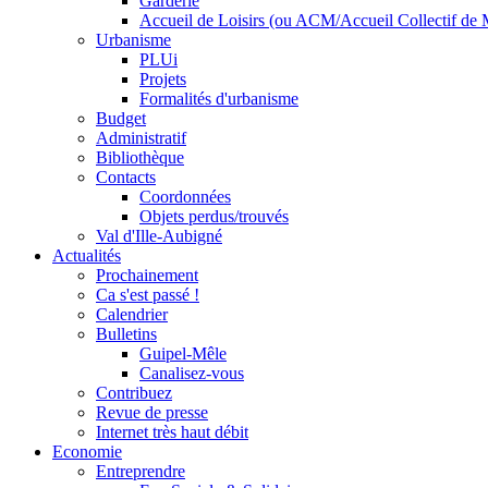
Garderie
Accueil de Loisirs (ou ACM/Accueil Collectif de 
Urbanisme
PLUi
Projets
Formalités d'urbanisme
Budget
Administratif
Bibliothèque
Contacts
Coordonnées
Objets perdus/trouvés
Val d'Ille-Aubigné
Actualités
Prochainement
Ca s'est passé !
Calendrier
Bulletins
Guipel-Mêle
Canalisez-vous
Contribuez
Revue de presse
Internet très haut débit
Economie
Entreprendre