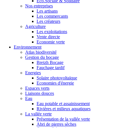
Eco.Sociale & Solidaire
Nos entreprises
Les artisans
Les commerçants
Les créateurs
Agriculture
Les exploitations
Vente directe
Economie verte
Environnement
Atlas biodiversité
Gestion du bocage
Breizh Bocage
Fauchage tardif
Energies
Solaire photovoltaïque
Economies d'énergie
Espaces verts
Liaisons douces
Eau
Eau potable et assainissement
Rivières et milieux aquatiques
La vallée verte
Présentation de la vallée verte
Abri de pierres sèches