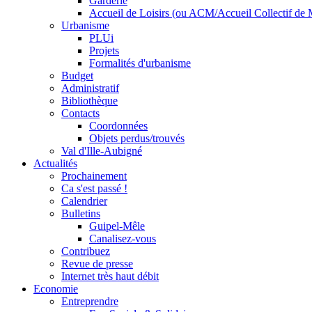
Garderie
Accueil de Loisirs (ou ACM/Accueil Collectif de 
Urbanisme
PLUi
Projets
Formalités d'urbanisme
Budget
Administratif
Bibliothèque
Contacts
Coordonnées
Objets perdus/trouvés
Val d'Ille-Aubigné
Actualités
Prochainement
Ca s'est passé !
Calendrier
Bulletins
Guipel-Mêle
Canalisez-vous
Contribuez
Revue de presse
Internet très haut débit
Economie
Entreprendre