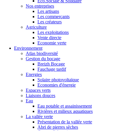
Eco.Sociale & Solidaire
Nos entreprises
Les artisans
Les commerçants
Les créateurs
Agriculture
Les exploitations
Vente directe
Economie verte
Environnement
Atlas biodiversité
Gestion du bocage
Breizh Bocage
Fauchage tardif
Energies
Solaire photovoltaïque
Economies d'énergie
Espaces verts
Liaisons douces
Eau
Eau potable et assainissement
Rivières et milieux aquatiques
La vallée verte
Présentation de la vallée verte
Abri de pierres sèches