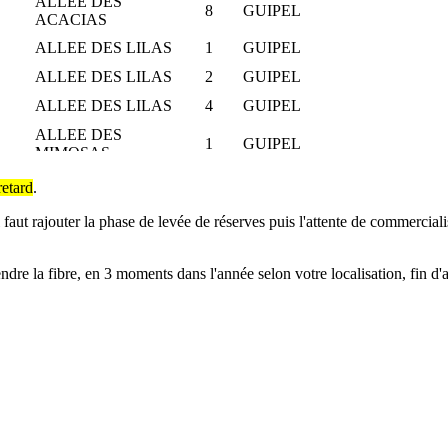
ALLEE DES
8
GUIPEL
ACACIAS
ALLEE DES LILAS
1
GUIPEL
ALLEE DES LILAS
2
GUIPEL
ALLEE DES LILAS
4
GUIPEL
ALLEE DES
1
GUIPEL
MIMOSAS
ALLEE DES
retard
.
3
GUIPEL
MIMOSAS
il faut rajouter la phase de levée de réserves puis l'attente de commerciali
ALLEE DES
5
GUIPEL
MIMOSAS
ALLEE DES
dre la fibre, en 3 moments dans l'année selon votre localisation, fin d'
7
GUIPEL
MIMOSAS
ALLEE DES
9
GUIPEL
MIMOSAS
ALLEE DES
11
GUIPEL
MIMOSAS
ALLEE DES
1
GUIPEL
MYOSOTIS