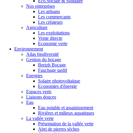
Eco.Sociale & Solidaire
Nos entreprises
Les artisans
Les commerçants
Les créateurs
Agriculture
Les exploitations
Vente directe
Economie verte
Environnement
Atlas biodiversité
Gestion du bocage
Breizh Bocage
Fauchage tardif
Energies
Solaire photovoltaïque
Economies d'énergie
Espaces verts
Liaisons douces
Eau
Eau potable et assainissement
Rivières et milieux aquatiques
La vallée verte
Présentation de la vallée verte
Abri de pierres sèches