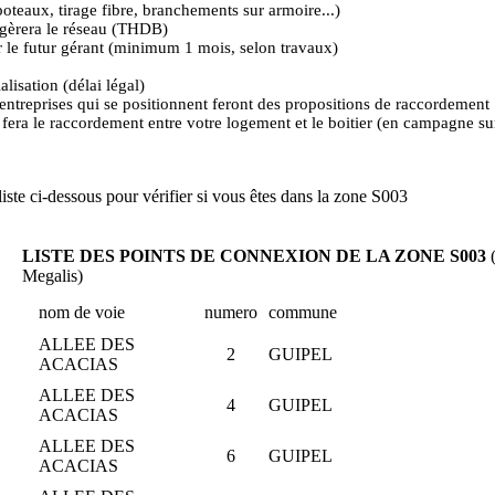
oteaux, tirage fibre, branchements sur armoire...)
ui gèrera le réseau (THDB)
r le futur gérant (minimum 1 mois, selon travaux)
lisation (délai légal)
entreprises qui se positionnent feront des propositions de raccordement
z fera le raccordement entre votre logement et le boitier (en campagne su
iste ci-dessous pour vérifier si vous êtes dans la zone S003
LISTE DES POINTS DE CONNEXION DE LA ZONE S003
(
Megalis)
nom de voie
numero
commune
ALLEE DES
2
GUIPEL
ACACIAS
ALLEE DES
4
GUIPEL
ACACIAS
ALLEE DES
6
GUIPEL
ACACIAS