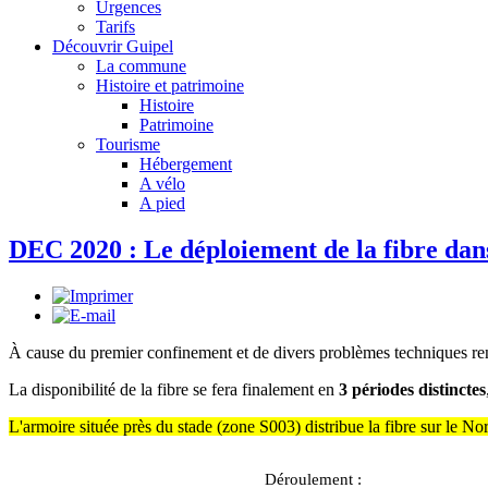
Urgences
Tarifs
Découvrir Guipel
La commune
Histoire et patrimoine
Histoire
Patrimoine
Tourisme
Hébergement
A vélo
A pied
DEC 2020 : Le déploiement de la fibre dan
À cause du premier confinement et de divers problèmes techniques renc
La disponibilité de la fibre se fera finalement en
3 périodes distinctes
L'armoire située près du stade (zone S003) distribue la fibre sur le N
Déroulement :