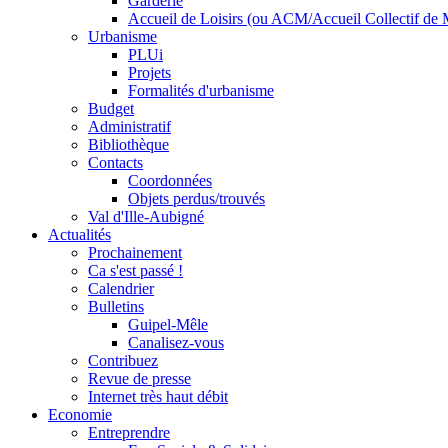
Garderie
Accueil de Loisirs (ou ACM/Accueil Collectif de 
Urbanisme
PLUi
Projets
Formalités d'urbanisme
Budget
Administratif
Bibliothèque
Contacts
Coordonnées
Objets perdus/trouvés
Val d'Ille-Aubigné
Actualités
Prochainement
Ca s'est passé !
Calendrier
Bulletins
Guipel-Mêle
Canalisez-vous
Contribuez
Revue de presse
Internet très haut débit
Economie
Entreprendre