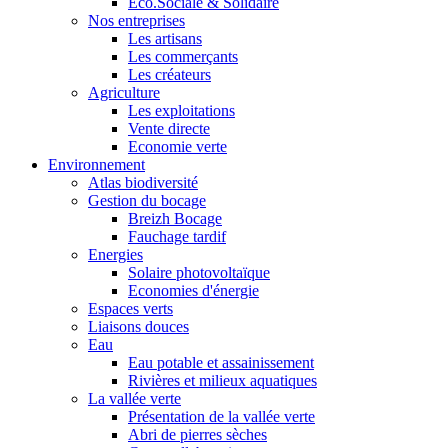
Eco.Sociale & Solidaire
Nos entreprises
Les artisans
Les commerçants
Les créateurs
Agriculture
Les exploitations
Vente directe
Economie verte
Environnement
Atlas biodiversité
Gestion du bocage
Breizh Bocage
Fauchage tardif
Energies
Solaire photovoltaïque
Economies d'énergie
Espaces verts
Liaisons douces
Eau
Eau potable et assainissement
Rivières et milieux aquatiques
La vallée verte
Présentation de la vallée verte
Abri de pierres sèches