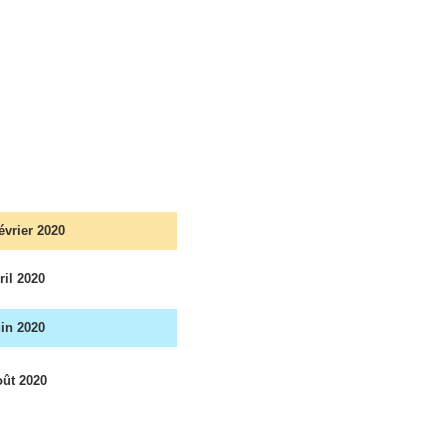
évrier 2020
il 2020
in 2020
ût 2020