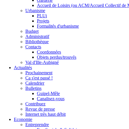
Garderie
Accueil de Loisirs (ou ACM/Accueil Collectif de 
Urbanisme
PLUi
Projets
Formalités d'urbanisme
Budget
Administratif
Bibliothèque
Contacts
Coordonnées
Objets perdus/trouvés
Val d'Ille-Aubigné
Actualités
Prochainement
Ca s'est passé !
Calendrier
Bulletins
Guipel-Mêle
Canalisez-vous
Contribuez
Revue de presse
Internet très haut débit
Economie
Entreprendre